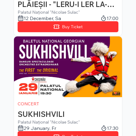
PLĂIEȘII - "LERU-I LER LA-NA
LTE CURȚI"
Palatul Național "Nicolae Sulac"
12 December
,
Sa
17:00
Buy Ticket
CONCERT
SUKHISHVILI
Palatul Național "Nicolae Sulac"
29 January
,
Fr
17:30