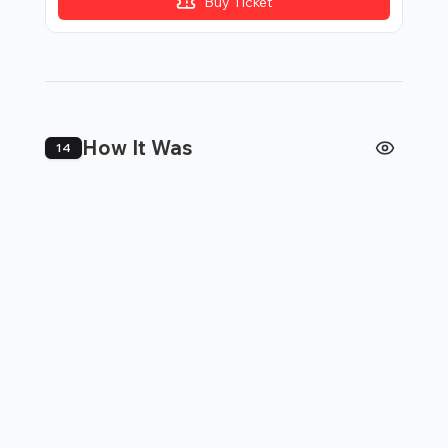
Buy Ticket
How It Was
14