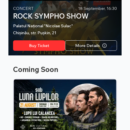
30
CONCERT
18 September, 16:30
C
ROCK SYMPHO SHOW
Palatul Național "Nicolae Sulac"
Pa
Chișinău, str. Pușkin, 21
Ch
Buy Ticket
More Details
Coming Soon