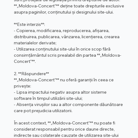
**„Moldova-Concert”** deține toate drepturile exclusive
asupra paginilor, conținutului și designului site-ului.
**Este interzis**:
- Copierea, modificarea, reproducerea, afișarea,
distribuirea, publicarea, vânzarea, licențierea, crearea
materialelor derivate;
- Utilizarea conținutului site-ului în orice scop fără
consimțământul scris prealabil din partea **„Moldova-
Concert”**.
2. **Răspundere**
**„Moldova-Concert”** nu oferă garanții în ceea ce
privește:
- Lipsa impactului negativ asupra altor sisteme
software în timpul utilizării site-ului;
- Absența virușilor sau a altor componente dăunătoare
care pot prejudicia utilizatorii.
În acest context, **„Moldova-Concert”** nu poate fi
considerat responsabil pentru orice daune directe,
indirecte sau colaterale cauzate de utilizarea site-ului