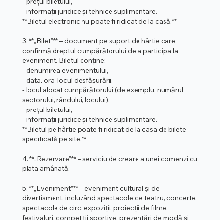
- prețul biletului,
- informații juridice și tehnice suplimentare.
**Biletul electronic nu poate fi ridicat de la casă.**
3. **„Bilet”** – document pe suport de hârtie care
confirmă dreptul cumpărătorului de a participa la
eveniment. Biletul conține:
- denumirea evenimentului,
- data, ora, locul desfășurării,
- locul alocat cumpărătorului (de exemplu, numărul
sectorului, rândului, locului),
- prețul biletului,
- informații juridice și tehnice suplimentare.
**Biletul pe hârtie poate fi ridicat de la casa de bilete
specificată pe site.**
4. **„Rezervare”** – serviciu de creare a unei comenzi cu
plata amânată.
5. **„Eveniment”** – eveniment cultural și de
divertisment, incluzând spectacole de teatru, concerte,
spectacole de circ, expoziții, proiecții de filme,
festivaluri, competiții sportive, prezentări de modă și