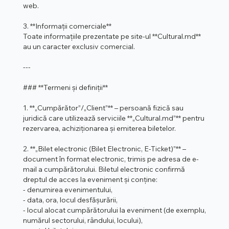
web.
3. **Informații comerciale**
Toate informațiile prezentate pe site-ul **Cultural.md**
au un caracter exclusiv comercial.
---
### **Termeni și definiții**
1. **„Cumpărător”/„Client”** – persoană fizică sau
juridică care utilizează serviciile **„Cultural.md”** pentru
rezervarea, achiziționarea și emiterea biletelor.
2. **„Bilet electronic (Bilet Electronic, E-Ticket)”** –
document în format electronic, trimis pe adresa de e-
mail a cumpărătorului. Biletul electronic confirmă
dreptul de acces la eveniment și conține:
- denumirea evenimentului,
- data, ora, locul desfășurării,
- locul alocat cumpărătorului la eveniment (de exemplu,
numărul sectorului, rândului, locului),