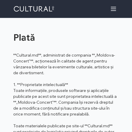
Plată
**Cultural.md**, administrat de compania **„Moldova-
Concert”**, acționează în calitate de agent pentru
vânzarea biletelor la evenimente culturale, artistice și
de divertisment.
1. **Proprietate intelectuală**
Toate informațiile, produsele software și aplicațiile
publicate pe acest site sunt proprietatea intelectuală a
**„Moldova-Concert”**. Compania își rezervă dreptul
de a modifica conținutul și/sau structura site-ului în
orice moment, fără notificare prealabilă.
Toate materialele publicate pe site-ul **Cultural.md**
sunt protejate de legislația privind drepturile de autor.